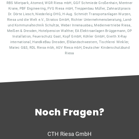
RBS Mietpark, Atomed, WGR Riesa mbH, GGF Schmiede Großenhain, Mentner
Krane, PBF Engineering, FVG Riesa mbH, Treppenbau Müller, Zahnarztpraxis
Dr. Dörte Liesch, Niederleig OHG, H-Aug. Schmidt Transportanlagen Wurzen,
Riesa und die Welt e.V., Stratos GmbH, Richter Unternehmensberatung, Land-
und Kommunaltechnik Schultze, Weber Innenausbau, Medienvertriebe Riesa,
Meißen & Dresden, Hotelpension Walther, EA Elektroanlagen Brüggemann, OP
Installation, Feuerschutz Gast, Kopf GmbH, Köhler GmbH, Gierth X-Ray
international, HandkeBau Dresden, Elblandschwestern, Tischlerei Winkler,
Matec G&S, RDL Riesa mbh, AGV Riesa mbH, Deutscher Kinderschutzbund
Riesa
Noch Fragen?
CTH Riesa GmbH