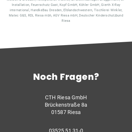
Installation, Feuerschutz Gast, Kopf GmbH, Köhler GmbH, Gierth X-Ray
international, HandkeBau Dresden, Elblandschwestern, Tischlerei Winkler,
Matec G&S, RDL Riesa mbh, AGV Riesa mbH, Deutscher Kinderschutzbund
Riesa
Noch Fragen?
CTH Riesa GmbH
Brückenstraße 8a
01587 Riesa
03525 51 31-0