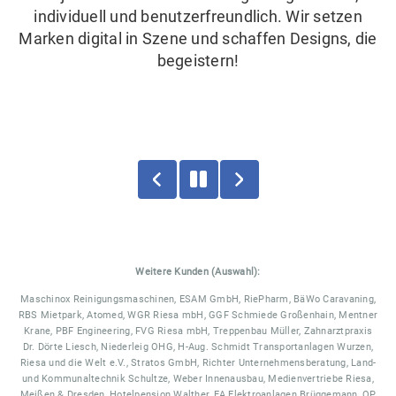
individuell und benutzerfreundlich. Wir setzen
Marken digital in Szene und schaffen Designs, die
begeistern!
Fahrdienst Jacob
Weitere Kunden (Auswahl):
Maschinox Reinigungsmaschinen, ESAM GmbH, RiePharm, BäWo Caravaning,
RBS Mietpark, Atomed, WGR Riesa mbH, GGF Schmiede Großenhain, Mentner
Krane, PBF Engineering, FVG Riesa mbH, Treppenbau Müller, Zahnarztpraxis
Dr. Dörte Liesch, Niederleig OHG, H-Aug. Schmidt Transportanlagen Wurzen,
Riesa und die Welt e.V., Stratos GmbH, Richter Unternehmensberatung, Land-
und Kommunaltechnik Schultze, Weber Innenausbau, Medienvertriebe Riesa,
Meißen & Dresden, Hotelpension Walther, EA Elektroanlagen Brüggemann, OP